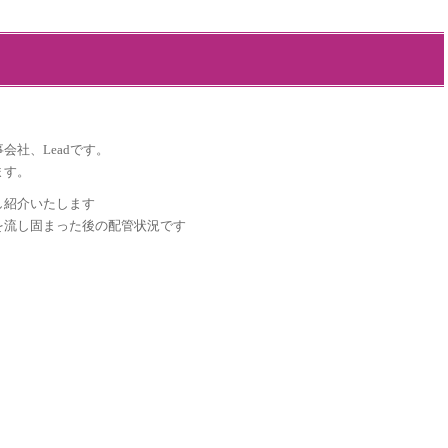
社、Leadです。
ます。
し紹介いたします
を流し固まった後の配管状況です