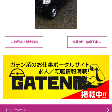
←
歓迎会＆誕生日会
福井 鯖江 修繕工事
→
トップページ