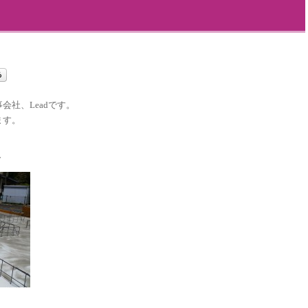
社、Leadです。
ます。
～