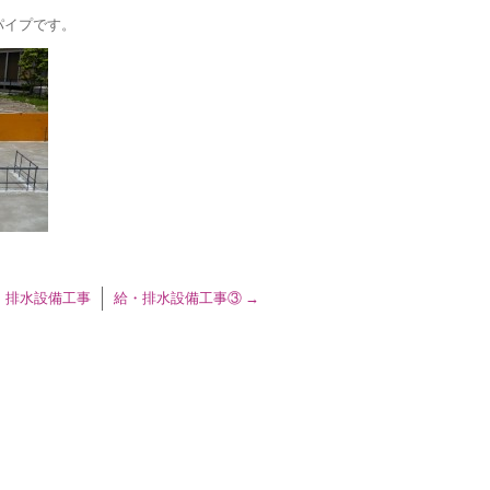
パイプです。
・排水設備工事
給・排水設備工事③
→